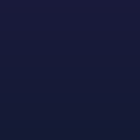
设计用户可参与的广告形式，提升吸引力